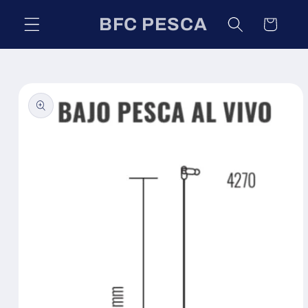
Ir
directamente
BFC PESCA
Carrito
al contenido
Ir
directamente
a la
información
del producto