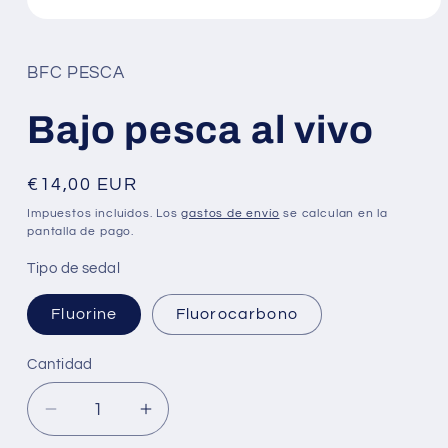
Abrir
elemento
multimedia
1
BFC PESCA
en
una
ventana
Bajo pesca al vivo
modal
Precio
€14,00 EUR
habitual
Impuestos incluidos. Los
gastos de envío
se calculan en la
pantalla de pago.
Tipo de sedal
Fluorine
Fluorocarbono
Cantidad
Reducir
Aumentar
cantidad
cantidad