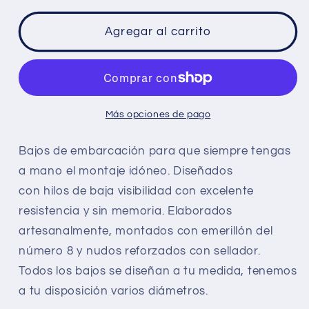
para
para
Bajo
Bajo
Agregar al carrito
pesca
pesca
al
al
vivo
vivo
Más opciones de pago
Bajos de embarcación para que siempre tengas
a mano el montaje idóneo. Diseñados
con hilos de baja visibilidad con excelente
resistencia y sin memoria. Elaborados
artesanalmente, montados con emerillón del
número 8 y nudos reforzados con sellador.
Todos los bajos se diseñan a tu medida, tenemos
a tu disposición varios diámetros.