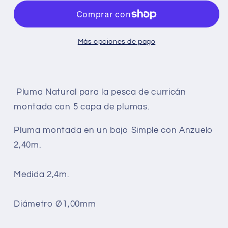
simple
simple
con
PLUS
con
PLUS
con
Pluma
Pluma
anzuelo
con
anzuelo
con
modelo
modelo
anzuelo
Doble
anzuelo
Doble
PLUS
PLUS
anzuelo
Más opciones de pago
Doble
Rosa
Doble
Roja
Doble
Azul
-
Verde
-
Gallo
-
Blanca
-
Blanca
Blanca
Pluma Natural para la pesca de curricán
Amarilla
montada con 5 capa de plumas.
Pluma montada en un bajo Simple con Anzuelo
2,40m.
Medida 2,4m.
Diámetro Ø1,00mm