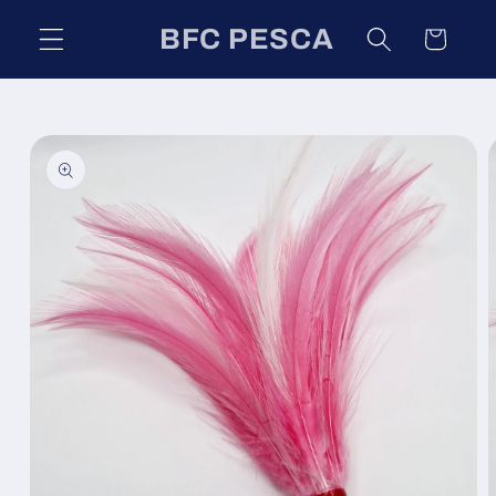
Ir
directamente
BFC PESCA
Carrito
al contenido
Ir
directamente
a la
información
del producto