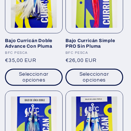
Bajo Curricán Doble
Bajo Curricán Simple
Advance Con Pluma
PRO Sin Pluma
Proveedor:
Proveedor:
BFC PESCA
BFC PESCA
Precio
€35,00 EUR
Precio
€26,00 EUR
habitual
habitual
Seleccionar
Seleccionar
opciones
opciones