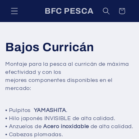
Ir
directamente
BFC PESCA
Carrito
al contenido
C
Bajos Curricán
o
Montaje para la pesca al curricán de máxima
efectividad y con los
l
mejores componentes disponibles en el
mercado:
e
c
• Pulpitos
YAMASHITA
.
• Hilo japonés INVISIBLE de alta calidad.
c
• Anzuelos de
Acero inoxidable
de alta calidad.
• Cabezas plomadas.
i