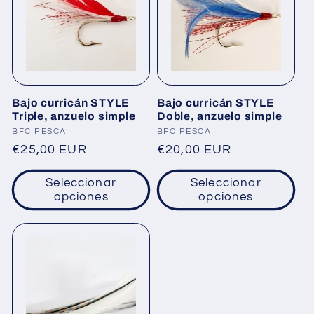
Bajo curricán STYLE
Bajo curricán STYLE
Triple, anzuelo simple
Doble, anzuelo simple
Proveedor:
Proveedor:
BFC PESCA
BFC PESCA
Precio
€25,00 EUR
Precio
€20,00 EUR
habitual
habitual
Seleccionar
Seleccionar
opciones
opciones