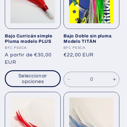
Bajo Curricán simple
Bajo Doble sin pluma
Pluma modelo PLUS
Modelo TITÁN
Proveedor:
Proveedor:
BFC PESCA
BFC PESCA
Precio
A partir de €30,00
Precio
€22,00 EUR
habitual
EUR
habitual
Seleccionar
Reducir
Aum
opciones
cantidad
cant
para
para
22€
22€