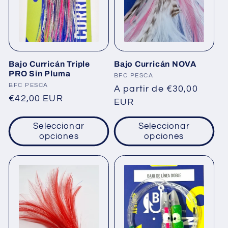
Bajo Curricán Triple
Bajo Curricán NOVA
PRO Sin Pluma
Proveedor:
BFC PESCA
Proveedor:
BFC PESCA
Precio
A partir de €30,00
Precio
€42,00 EUR
habitual
EUR
habitual
Seleccionar
Seleccionar
opciones
opciones