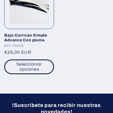
Bajo Curricán Simple
Advance Con pluma
Proveedor:
BFC PESCA
Precio
€26,00 EUR
habitual
Seleccionar
opciones
!Suscríbete para recibir nuestras
novedades!