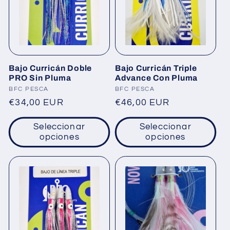
Bajo Curricán Doble
Bajo Curricán Triple
PRO Sin Pluma
Advance Con Pluma
Proveedor:
Proveedor:
BFC PESCA
BFC PESCA
Precio
€34,00 EUR
Precio
€46,00 EUR
habitual
habitual
Seleccionar
Seleccionar
opciones
opciones